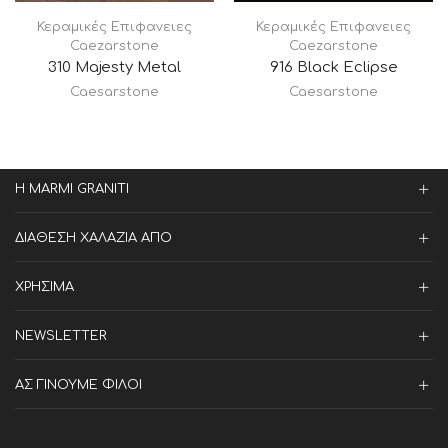
Κεραμικές Επιφανειες
Κεραμικές Επιφανειες
Caezarstone
Caezarstone
310 Majesty Metal
916 Black Eclipse
Caesarstone
Caesarstone
Η MARMI GRANITI
ΔΙΑΘΕΣΗ ΧΑΛΑΖΙΑ ΑΠΟ
ΧΡΗΣΙΜΑ
NEWSLETTER
ΑΣ ΓΙΝΟΥΜΕ ΦΙΛΟΙ