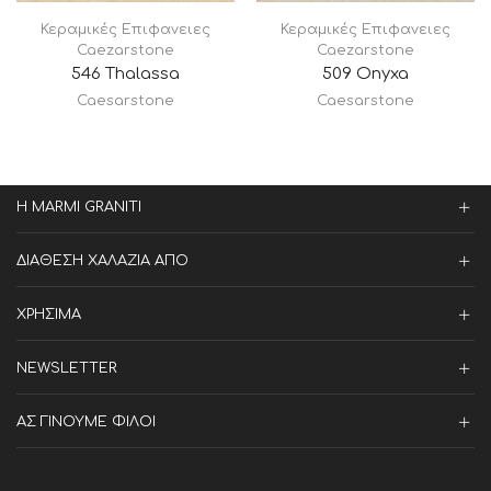
Κεραμικές Επιφανειες
Κεραμικές Επιφανειες
Caezarstone
Caezarstone
546 Thalassa
509 Onyxa
Caesarstone
Caesarstone
Η MARMI GRANITI
ΔΙΑΘΕΣΗ ΧΑΛΑΖΙΑ ΑΠΟ
ΧΡΗΣΙΜΑ
NEWSLETTER
ΑΣ ΓΙΝΟΥΜΕ ΦΙΛΟΙ