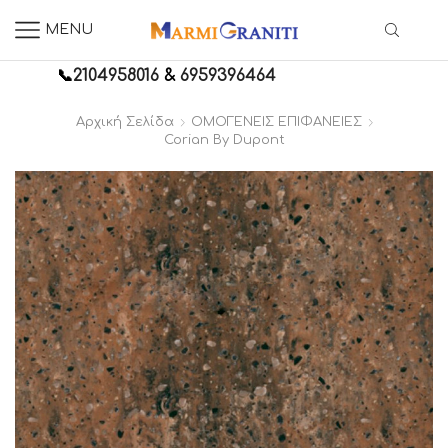
MENU
📞
2104958016
&
6959396464
Αρχική Σελίδα
ΟΜΟΓΕΝΕΙΣ ΕΠΙΦΑΝΕΙΕΣ
Corian By Dupont