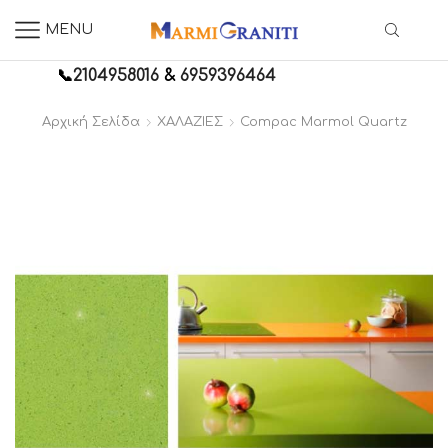
MENU
📞
2104958016
&
6959396464
Αρχική Σελίδα
ΧΑΛΑΖΙΕΣ
Compac Marmol Quartz