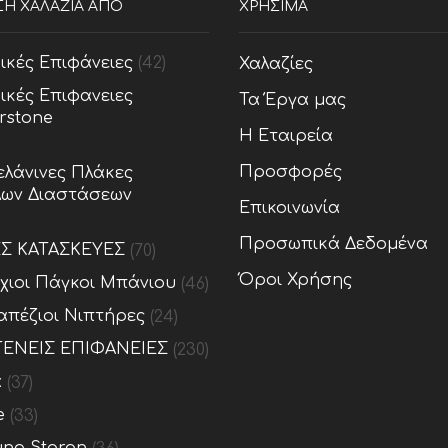
ΣΗ ΧΑΛΑΖΙΑ ΑΠΟ
ΧΡΗΣΙΜΑ
ικές Επιφάνειες
(42)
Χαλαζίες
ικές Επιφανειες
Τα Έργα μας
rstone
Η Εταιρεία
Προσφορές
λάνινες Πλάκες
ων Διαστάσεων
Επικοινωνία
Προσωπικά Δεδομένα
ΕΣ ΚΑΤΑΣΚΕΥΕΣ
(70)
Όροι Χρήσης
ίχιοι Πάγκοι Μπάνιου
(46)
απέζιοι Νιπτήρες
(24)
ΕΝΕΙΣ ΕΠΙΦΑΝΕΙΕΣ
(230)
x
(37)
e
(33)