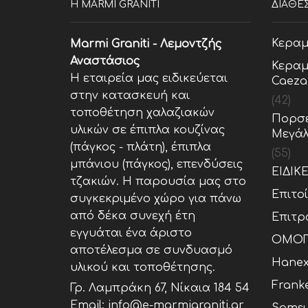
Η MARMI GRANITI
ΔΙΑΘΕ
Κεραμ
Marmi Graniti - Λεμοντζής
Αναστάσιος
Κεραμ
Η εταιρεία μας ειδικεύεται
Caeza
στην κατασκευή και
(42)
τοποθέτηση χαλαζιακών
Πορσε
υλικών σε έπιπλα κουζίνας
Μεγάλ
(πάγκος - πλάτη), έπιπλα
(55)
μπάνιου (πάγκος), επενδύσεις
ΕΙΔΙΚ
τζακιών. Η παρουσία μας στο
Επιτο
συγκεκριμένο χώρο για πάνω
από δέκα συνεχή έτη
Επιτρ
εγγυάται ένα άριστο
ΟΜΟΓ
αποτέλεσμα σε συνδυασμό
Hane
υλικού και τοποθέτησης.
Frank
Γρ. Λαμπράκη 67, Νίκαια 184 54
Email: info@e-marmigraniti.gr