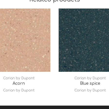
Corian by Dupont
Corian by Dupont
Acorn
Blue spice
Corian by Dupont
Corian by Dupont