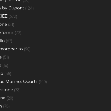
ng Staron
(36)
n by Dupont
(124)
ΙΕΣ
(672)
one
(51)
zforms
(73)
lla
(67)
margherita
(90)
e
(51)
o
(16)
co
(58)
c Marmol Quartz
(100)
rstone
(73)
one
(20)
n
(73)