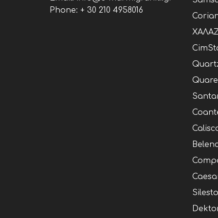
Samsu
Phone:
+ 30 210 4958016
Coria
ΧΑΛΑΖ
CimSt
Quart
Quare
Santa
Coant
Calisc
Belen
Compa
Caesa
Silest
Dekto