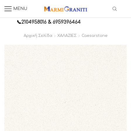
MENU
📞
2104958016
&
6959396464
Αρχική Σελίδα
ΧΑΛΑΖΙΕΣ
Caesarstone