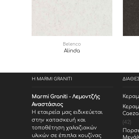
Belenco
Alinda
Η MARMI GRANITI
ΔΙΑΘΕ
Κεραμ
Marmi Graniti - Λεμοντζής
Αναστάσιος
Κεραμ
Η εταιρεία μας ειδικεύεται
Caeza
στην κατασκευή και
(42)
τοποθέτηση χαλαζιακών
Πορσε
υλικών σε έπιπλα κουζίνας
Μεγάλ