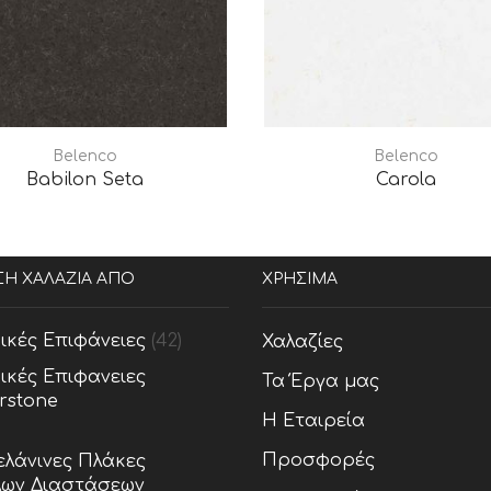
Belenco
Belenco
Babilon Seta
Carola
ΣΗ ΧΑΛΑΖΙΑ ΑΠΟ
ΧΡΗΣΙΜΑ
ικές Επιφάνειες
(42)
Χαλαζίες
ικές Επιφανειες
Τα Έργα μας
rstone
Η Εταιρεία
Προσφορές
λάνινες Πλάκες
ων Διαστάσεων