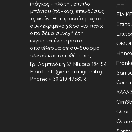
(πάγκος - πλάτη), έπιπλα
(55)
μπάνιου (πάγκος), επενδύσεις
ΕΙΔΙΚ
τζακιών. Η παρουσία μας στο
Επιτο
συγκεκριμένο χώρο για πάνω
από δέκα συνεχή έτη
Επιτρ
εγγυάται ένα άριστο
ΟΜΟΓ
αποτέλεσμα σε συνδυασμό
Hane
υλικού και τοποθέτησης.
Frank
Γρ. Λαμπράκη 67, Νίκαια 184 54
Email: info@e-marmigraniti.gr
Samsu
Phone:
+ 30 210 4958016
Coria
ΧΑΛΑΖ
CimSt
Quart
Quare
Santa