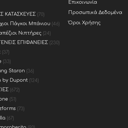
Επικοινωνία
Προσωπικά Δεδομένα
ΕΣ ΚΑΤΑΣΚΕΥΕΣ
(70)
Όροι Χρήσης
ίχιοι Πάγκοι Μπάνιου
(46)
απέζιοι Νιπτήρες
(24)
ΕΝΕΙΣ ΕΠΙΦΑΝΕΙΕΣ
(230)
x
(37)
e
(33)
ng Staron
(36)
n by Dupont
(124)
ΙΕΣ
(672)
one
(51)
zforms
(73)
lla
(67)
margherita
(90)