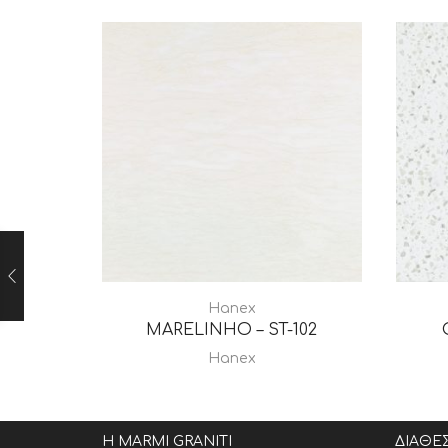
Hanex
MARELINHO – ST-102
Hanex
Η MARMI GRANITI
ΔΙΑΘΕ