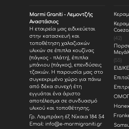
Κεραμ
Marmi Graniti - Λεμοντζής
Αναστάσιος
Κεραμ
Η εταιρεία μας ειδικεύεται
Caeza
στην κατασκευή και
(42)
τοποθέτηση χαλαζιακών
Πορσε
υλικών σε έπιπλα κουζίνας
Μεγάλ
(πάγκος - πλάτη), έπιπλα
(55)
μπάνιου (πάγκος), επενδύσεις
ΕΙΔΙΚ
τζακιών. Η παρουσία μας στο
Επιτο
συγκεκριμένο χώρο για πάνω
από δέκα συνεχή έτη
Επιτρ
εγγυάται ένα άριστο
ΟΜΟΓ
αποτέλεσμα σε συνδυασμό
Hane
υλικού και τοποθέτησης.
Frank
Γρ. Λαμπράκη 67, Νίκαια 184 54
Email: info@e-marmigraniti.gr
Samsu