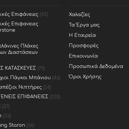
ικές Επιφάνειες
(42)
Χαλαζίες
ικές Επιφανειες
Τα Έργα μας
rstone
Η Εταιρεία
Προσφορές
λάνινες Πλάκες
ων Διαστάσεων
Επικοινωνία
Προσωπικά Δεδομένα
ΕΣ ΚΑΤΑΣΚΕΥΕΣ
(70)
Όροι Χρήσης
ίχιοι Πάγκοι Μπάνιου
(46)
απέζιοι Νιπτήρες
(24)
ΕΝΕΙΣ ΕΠΙΦΑΝΕΙΕΣ
(230)
x
(37)
e
(33)
ng Staron
(36)