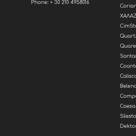
Phone:
+ 30 210 4958016
Coria
ΧΑΛΑΖ
CimSt
Quart
Quare
Santa
Coant
Calisc
Belen
Compa
Caesa
Silest
Dekto