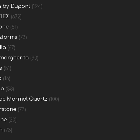
n by Dupont
(124)
ΙΕΣ
(672)
one
(51)
zforms
(73)
lla
(67)
margherita
(90)
e
(51)
o
(16)
co
(58)
c Marmol Quartz
(100)
rstone
(73)
one
(20)
n
(73)