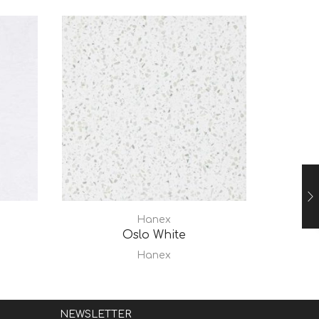
Hanex
Oslo White
NE
Hanex
NEWSLETTER