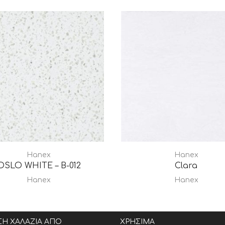
Hanex
Hanex
OSLO WHITE – B-012
Clara
Hanex
Hanex
ΣΗ ΧΑΛΑΖΙΑ ΑΠΟ
ΧΡΗΣΙΜΑ