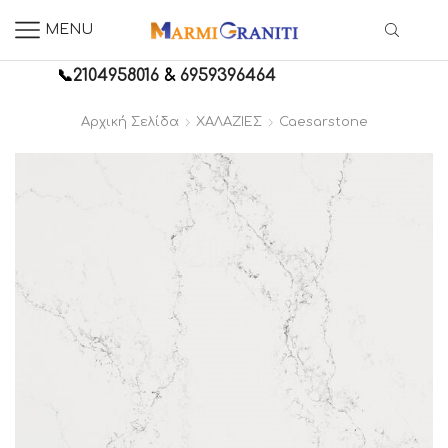
MENU
📞
2104958016
&
6959396464
Αρχική Σελίδα
ΧΑΛΑΖΙΕΣ
Caesarstone