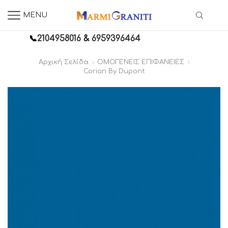
MENU
📞
2104958016
&
6959396464
Αρχική Σελίδα
ΟΜΟΓΕΝΕΙΣ ΕΠΙΦΑΝΕΙΕΣ
Corian By Dupont