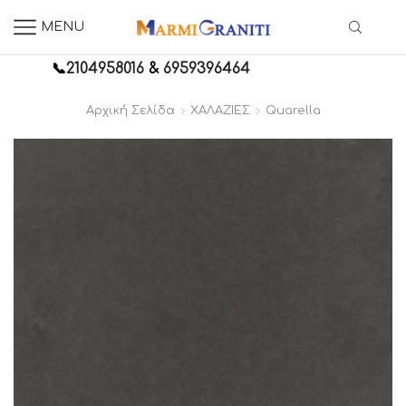
MENU
📞
2104958016
&
6959396464
Αρχική Σελίδα
ΧΑΛΑΖΙΕΣ
Quarella