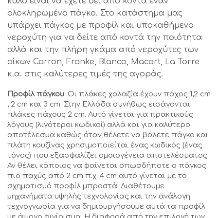
καλό είναι να έχετε δει από κοντά έναν
ολοκληρωμένο πάγκο. Στο κατάστημα μας
υπάρχει πάγκος με προφίλ και υποκαθήμενο
νεροχύτη για να δείτε από κοντά την ποιότητα
αλλά και την πλήρη γκάμα από νεροχύτες των
οίκων Carron, Franke, Blanco, Macart, La Torre
κ.α. στις καλύτερες τιμές της αγοράς.
Προφίλ πάγκου
: Οι πλάκες χαλαζία έχουν πάχος 1,2 cm
, 2 cm και 3 cm. Στην Ελλάδα συνήθως εισάγονται
πλάκες πάχους 2 cm. Αυτό γίνεται για πρακτικούς
λόγους (λιγότεροι κωδικοί) αλλά και για καλύτερο
αποτέλεσμα καθώς όταν θέλετε να βάλετε πάγκο και
πλάτη κουζίνας χρησιμοποιείται ένας κωδικός (ένας
τόνος) που εξασφαλίζει ομοιογένεια αποτελέσματος.
Αν θέλει κάποιος να φαίνεται οπωσδήποτε ο πάγκος
πιο παχύς από 2 cm π.χ. 4 cm αυτό γίνεται με το
σχηματισμό προφίλ μπροστά. Διαθέτουμε
μηχανήματα υψηλής τεχνολογίας και την ανάλογη
τεχνογνωσία για να δημιουργήσουμε αυτά τα προφίλ
με άψογο φινίρισμα. Η διαφορά από την επιλογή των