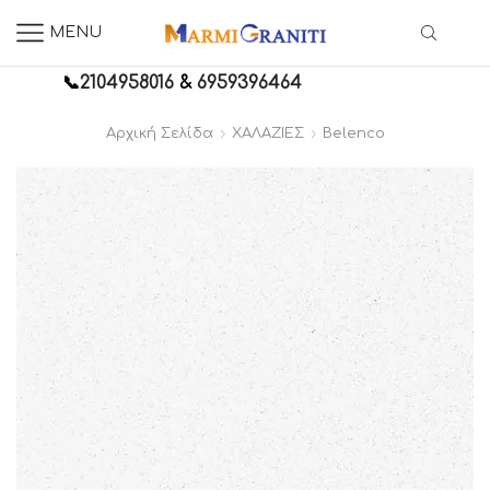
MENU
📞
2104958016
&
6959396464
Αρχική Σελίδα
ΧΑΛΑΖΙΕΣ
Belenco