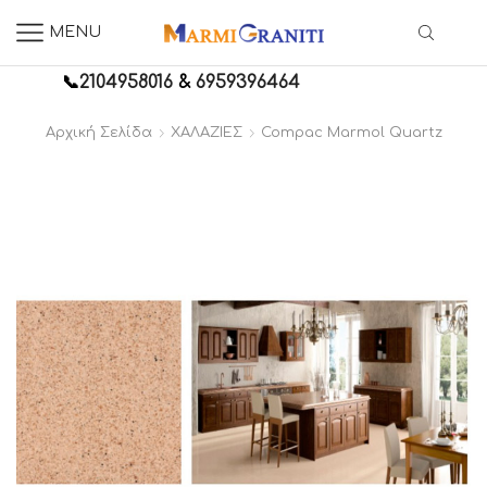
MENU
📞
2104958016
&
6959396464
Αρχική Σελίδα
ΧΑΛΑΖΙΕΣ
Compac Marmol Quartz