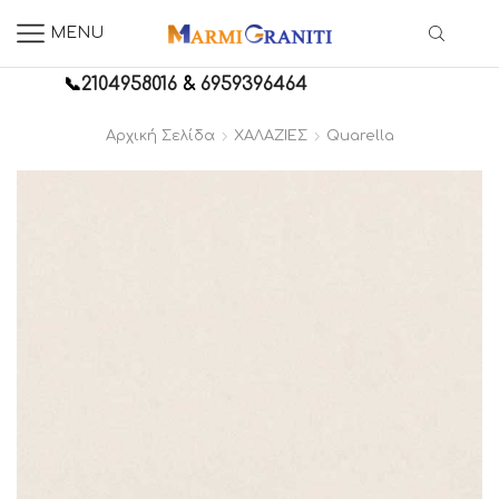
MENU
📞
2104958016
&
6959396464
Αρχική Σελίδα
ΧΑΛΑΖΙΕΣ
Quarella