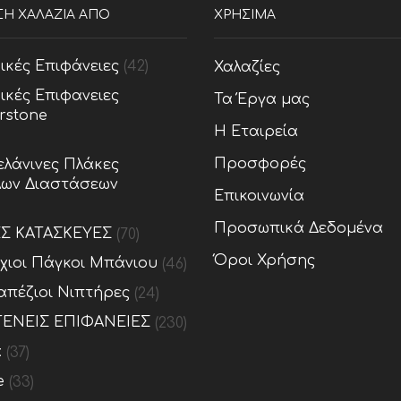
ΣΗ ΧΑΛΑΖΙΑ ΑΠΟ
ΧΡΗΣΙΜΑ
ικές Επιφάνειες
(42)
Χαλαζίες
ικές Επιφανειες
Τα Έργα μας
rstone
Η Εταιρεία
Προσφορές
λάνινες Πλάκες
ων Διαστάσεων
Επικοινωνία
Προσωπικά Δεδομένα
ΕΣ ΚΑΤΑΣΚΕΥΕΣ
(70)
Όροι Χρήσης
ίχιοι Πάγκοι Μπάνιου
(46)
απέζιοι Νιπτήρες
(24)
ΕΝΕΙΣ ΕΠΙΦΑΝΕΙΕΣ
(230)
x
(37)
e
(33)