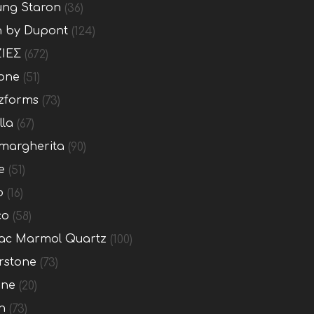
ng Staron
(36)
n by Dupont
(124)
ΙΕΣ
(672)
one
(51)
zforms
(73)
lla
(67)
margherita
(90)
e
(51)
o
(16)
co
(58)
c Marmol Quartz
(100)
rstone
(73)
one
(20)
n
(73)