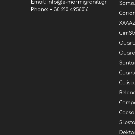
Email: info@e-marmigraniti.gr
Samsu
Phone:
+ 30 210 4958016
Coria
ΧΑΛΑΖ
CimSt
Quart
Quare
Santa
Coant
Calisc
Belen
Compa
Caesa
Silest
Dekto