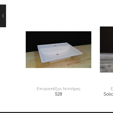
Επιτραπέζιοι Νιπτήρες
Ε
S28
Soli