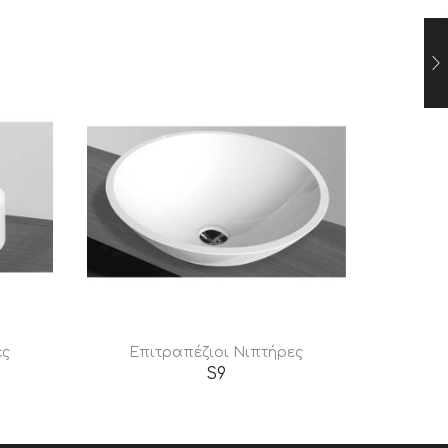
ες
Επιτραπέζιοι Νιπτήρες
Επι
S9