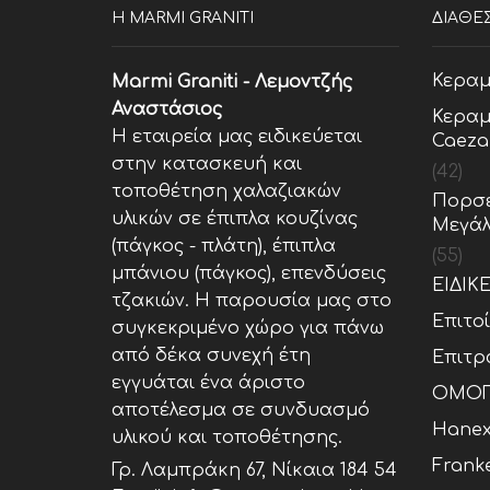
Η MARMI GRANITI
ΔΙΑΘΕ
Κεραμ
Marmi Graniti - Λεμοντζής
Αναστάσιος
Κεραμ
Η εταιρεία μας ειδικεύεται
Caeza
στην κατασκευή και
(42)
τοποθέτηση χαλαζιακών
Πορσε
υλικών σε έπιπλα κουζίνας
Μεγάλ
(πάγκος - πλάτη), έπιπλα
(55)
μπάνιου (πάγκος), επενδύσεις
ΕΙΔΙΚ
τζακιών. Η παρουσία μας στο
Επιτο
συγκεκριμένο χώρο για πάνω
από δέκα συνεχή έτη
Επιτρ
εγγυάται ένα άριστο
ΟΜΟΓ
αποτέλεσμα σε συνδυασμό
Hane
υλικού και τοποθέτησης.
Frank
Γρ. Λαμπράκη 67, Νίκαια 184 54