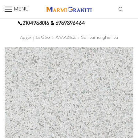
MENU
📞
2104958016
&
6959396464
Αρχική Σελίδα
ΧΑΛΑΖΙΕΣ
Santamargherita