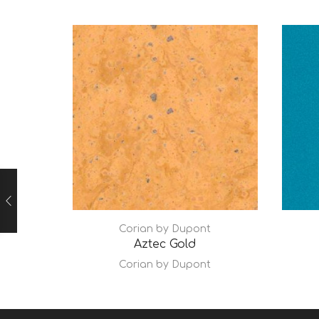
Corian by Dupont
Aztec Gold
Corian by Dupont