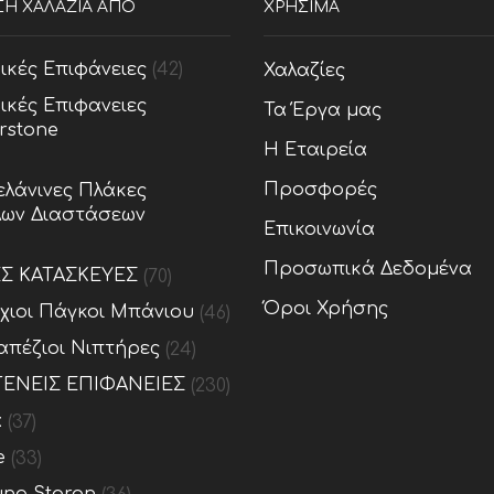
ΣΗ ΧΑΛΑΖΙΑ ΑΠΟ
ΧΡΗΣΙΜΑ
ικές Επιφάνειες
(42)
Χαλαζίες
ικές Επιφανειες
Τα Έργα μας
rstone
Η Εταιρεία
Προσφορές
λάνινες Πλάκες
ων Διαστάσεων
Επικοινωνία
Προσωπικά Δεδομένα
ΕΣ ΚΑΤΑΣΚΕΥΕΣ
(70)
Όροι Χρήσης
ίχιοι Πάγκοι Μπάνιου
(46)
απέζιοι Νιπτήρες
(24)
ΕΝΕΙΣ ΕΠΙΦΑΝΕΙΕΣ
(230)
x
(37)
e
(33)