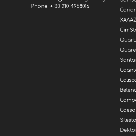
Samsu
Phone:
+ 30 210 4958016
Coria
ΧΑΛΑΖ
CimSt
Quart
Quare
Santa
Coant
Calisc
Belen
Compa
Caesa
Silest
Dekto