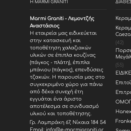
Η MARMI GRANITI
ΔΙΑΘΕ
Κεραμ
Marmi Graniti - Λεμοντζής
Αναστάσιος
Κεραμ
Η εταιρεία μας ειδικεύεται
Caeza
στην κατασκευή και
(42)
τοποθέτηση χαλαζιακών
Πορσε
υλικών σε έπιπλα κουζίνας
Μεγάλ
(πάγκος - πλάτη), έπιπλα
(55)
μπάνιου (πάγκος), επενδύσεις
ΕΙΔΙΚ
τζακιών. Η παρουσία μας στο
Επιτο
συγκεκριμένο χώρο για πάνω
από δέκα συνεχή έτη
Επιτρ
εγγυάται ένα άριστο
ΟΜΟΓ
αποτέλεσμα σε συνδυασμό
Hane
υλικού και τοποθέτησης.
Frank
Γρ. Λαμπράκη 67, Νίκαια 184 54
Email: info@e-marmigraniti.gr