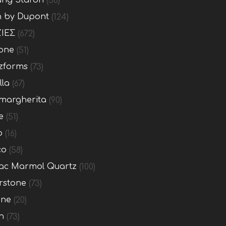
ng Staron
(36)
n by Dupont
(124)
ΙΕΣ
(672)
one
(51)
zforms
(73)
lla
(67)
margherita
(90)
e
(51)
o
(16)
co
(58)
c Marmol Quartz
(100)
rstone
(73)
one
(20)
n
(73)