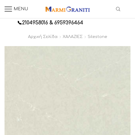
MENU
📞
2104958016
&
6959396464
Αρχική Σελίδα
ΧΑΛΑΖΙΕΣ
Silestone