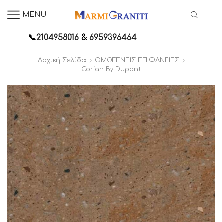
MENU
📞
2104958016
&
6959396464
Αρχική Σελίδα
ΟΜΟΓΕΝΕΙΣ ΕΠΙΦΑΝΕΙΕΣ
Corian By Dupont