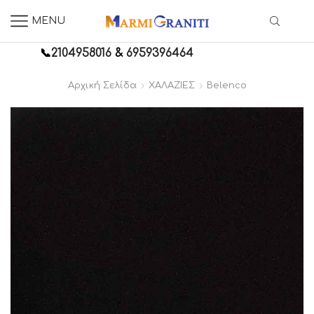
MENU
📞
2104958016
&
6959396464
Αρχική Σελίδα
ΧΑΛΑΖΙΕΣ
Belenco