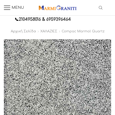
MENU
📞
2104958016
&
6959396464
Αρχική Σελίδα
ΧΑΛΑΖΙΕΣ
Compac Marmol Quartz