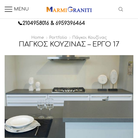
MENU
📞
2104958016
&
6959396464
Home
Portfolio
Πάγκοι Κουζίνας
ΠΆΓΚΟΣ ΚΟΥΖΊΝΑΣ – ΈΡΓΟ 17