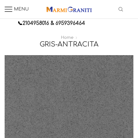
MENU
📞
2104958016
&
6959396464
Home
GRIS-ANTRACITA