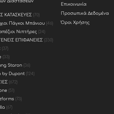
ων Διαστάσεων
Επικοινωνία
Προσωπικά Δεδομένα
ΕΣ ΚΑΤΑΣΚΕΥΕΣ
(70)
Όροι Χρήσης
ίχιοι Πάγκοι Μπάνιου
(46)
απέζιοι Νιπτήρες
(24)
ΕΝΕΙΣ ΕΠΙΦΑΝΕΙΕΣ
(230)
x
(37)
e
(33)
ng Staron
(36)
n by Dupont
(124)
ΙΕΣ
(672)
one
(51)
zforms
(73)
lla
(67)