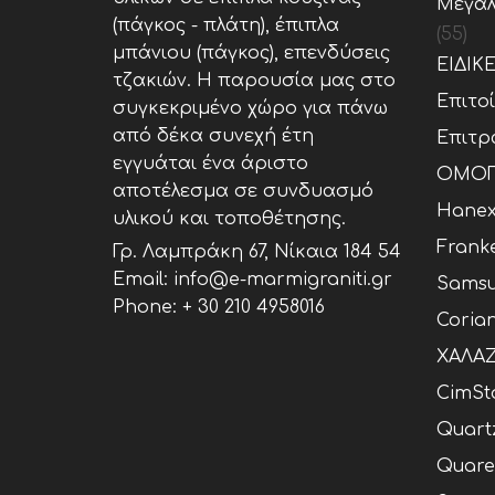
Μεγάλ
(πάγκος - πλάτη), έπιπλα
(55)
μπάνιου (πάγκος), επενδύσεις
ΕΙΔΙΚ
τζακιών. Η παρουσία μας στο
Επιτο
συγκεκριμένο χώρο για πάνω
από δέκα συνεχή έτη
Επιτρ
εγγυάται ένα άριστο
ΟΜΟΓ
αποτέλεσμα σε συνδυασμό
Hane
υλικού και τοποθέτησης.
Frank
Γρ. Λαμπράκη 67, Νίκαια 184 54
Email: info@e-marmigraniti.gr
Samsu
Phone:
+ 30 210 4958016
Coria
ΧΑΛΑΖ
CimSt
Quart
Quare