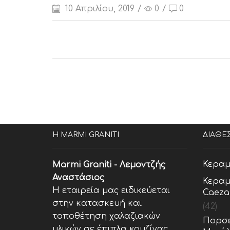
10 Απριλίου, 2019
/
0
/
0
Η MARMI GRANITI
ΔΙΑΘΕ
Κεραμ
Marmi Graniti - Λεμοντζής
Αναστάσιος
Κεραμ
Η εταιρεία μας ειδικεύεται
Caeza
στην κατασκευή και
(42)
τοποθέτηση χαλαζιακών
Πορσε
υλικών σε έπιπλα κουζίνας