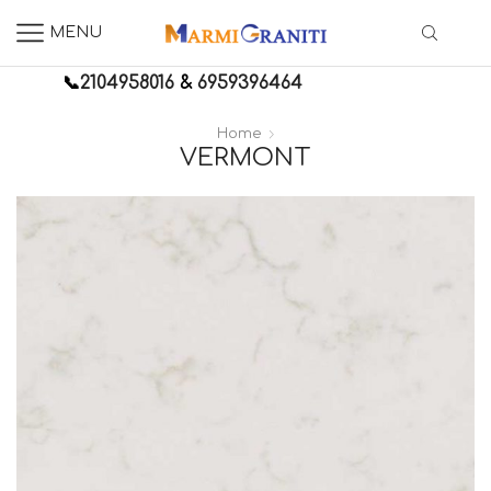
MENU
📞
2104958016
&
6959396464
Home
VERMONT