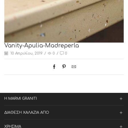
Vanity-Apulia-Madreperla
10 Απριλίου, 2019
/
0
/
0
Η MARMI GRANITI
ΔΙΑΘΕΣΗ ΧΑΛΑΖΙΑ ΑΠΟ
ΧΡΗΣΙΜΑ