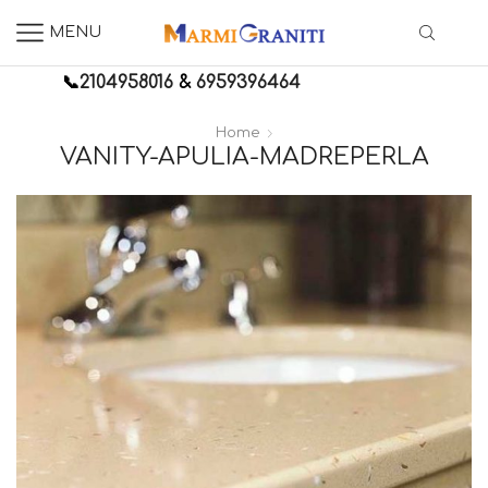
MENU
📞
2104958016
&
6959396464
Home
VANITY-APULIA-MADREPERLA