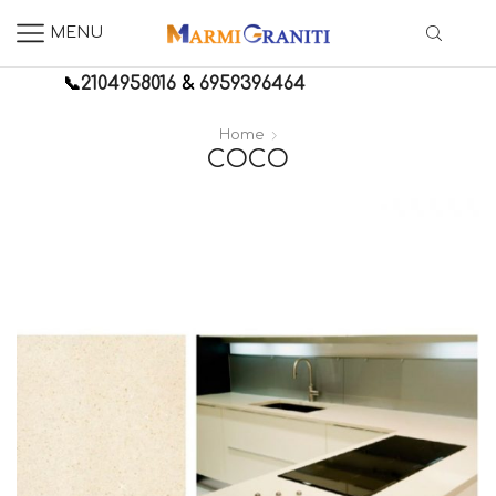
MENU
📞
2104958016
&
6959396464
Home
COCO