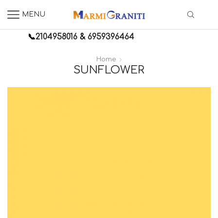
MENU
📞
2104958016
&
6959396464
Home
SUNFLOWER