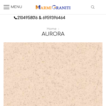
MENU
📞
2104958016
&
6959396464
Home
AURORA