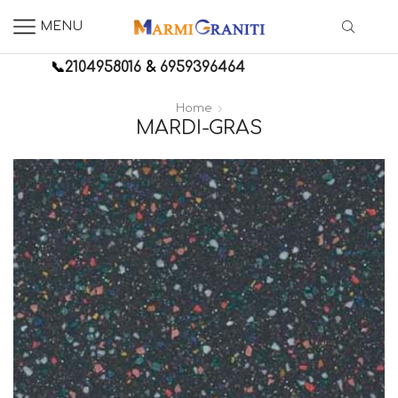
MENU
📞
2104958016
&
6959396464
Home
MARDI-GRAS