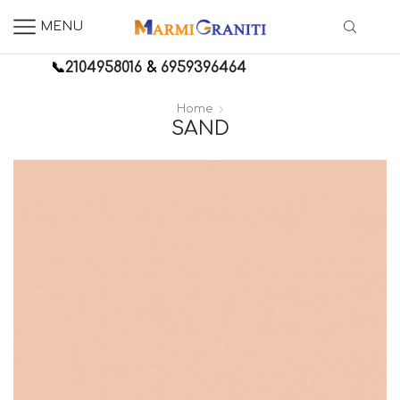
MENU
📞
2104958016
&
6959396464
Home
SAND