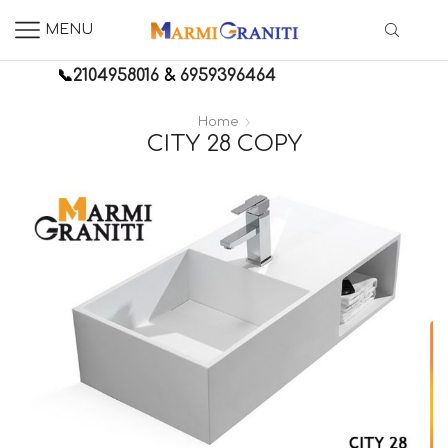
MENU
📞
2104958016
&
6959396464
Home
CITY 28 COPY