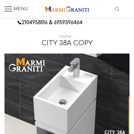
MENU
📞
2104958016
&
6959396464
Home
CITY 38A COPY