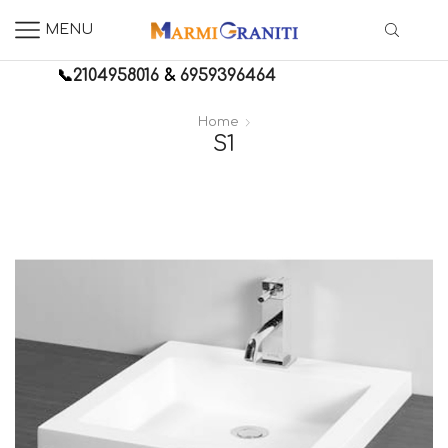
MENU
📞
2104958016
&
6959396464
Home
S1