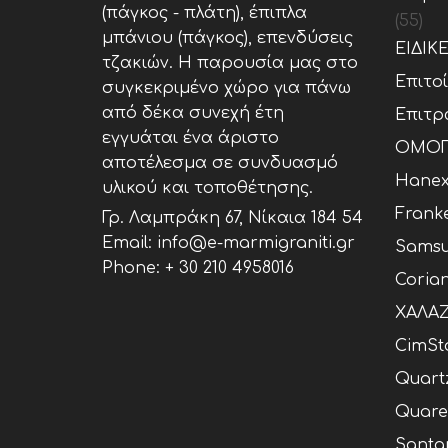
(πάγκος - πλάτη), έπιπλα
(55)
μπάνιου (πάγκος), επενδύσεις
ΕΙΔΙΚ
τζακιών. Η παρουσία μας στο
Επιτο
συγκεκριμένο χώρο για πάνω
από δέκα συνεχή έτη
Επιτρ
εγγυάται ένα άριστο
ΟΜΟΓ
αποτέλεσμα σε συνδυασμό
Hane
υλικού και τοποθέτησης.
Frank
Γρ. Λαμπράκη 67, Νίκαια 184 54
Email: info@e-marmigraniti.gr
Samsu
Phone:
+ 30 210 4958016
Coria
ΧΑΛΑΖ
CimSt
Quart
Quare
Santa