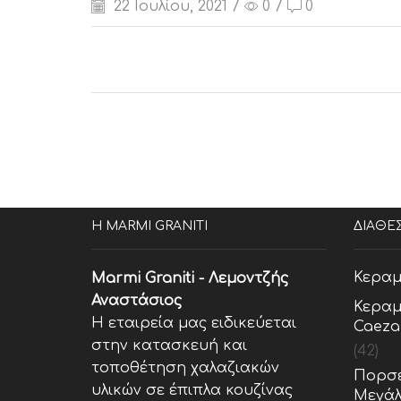
22 Ιουλίου, 2021
/
0
/
0
Η MARMI GRANITI
ΔΙΑΘΕ
Κεραμ
Marmi Graniti - Λεμοντζής
Αναστάσιος
Κεραμ
Η εταιρεία μας ειδικεύεται
Caeza
στην κατασκευή και
(42)
τοποθέτηση χαλαζιακών
Πορσε
υλικών σε έπιπλα κουζίνας
Μεγάλ