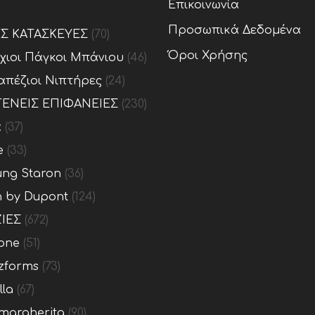
Επικοινωνία
Προσωπικά Δεδομένα
ΕΣ ΚΑΤΑΣΚΕΥΕΣ
(70)
Όροι Χρήσης
ίχιοι Πάγκοι Μπάνιου
(46)
απέζιοι Νιπτήρες
(24)
ΕΝΕΙΣ ΕΠΙΦΑΝΕΙΕΣ
(230)
x
(37)
e
(33)
ng Staron
(36)
n by Dupont
(124)
ΙΕΣ
(672)
one
(51)
zforms
(73)
lla
(67)
margherita
(90)