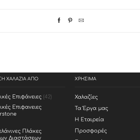
ΣΗ ΧΑΛΑΖΙΑ ΑΠΟ
ΧΡΗΣΙΜΑ
ικές Επιφάνειες
(42)
Χαλαζίες
ικές Επιφανειες
Τα Έργα μας
rstone
Η Εταιρεία
Προσφορές
λάνινες Πλάκες
ων Διαστάσεων