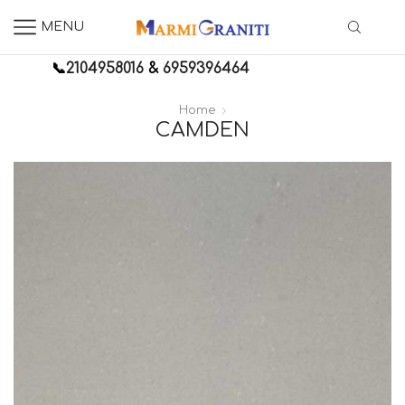
MENU
📞
2104958016
&
6959396464
Home
CAMDEN