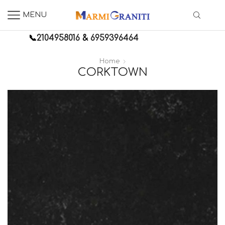
MENU
📞
2104958016
&
6959396464
Home
CORKTOWN