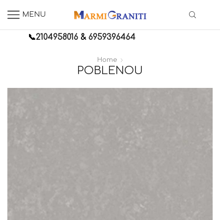
MENU
📞
2104958016
&
6959396464
Home
POBLENOU