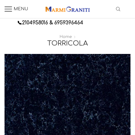
MENU
📞
2104958016
&
6959396464
Home
TORRICOLA