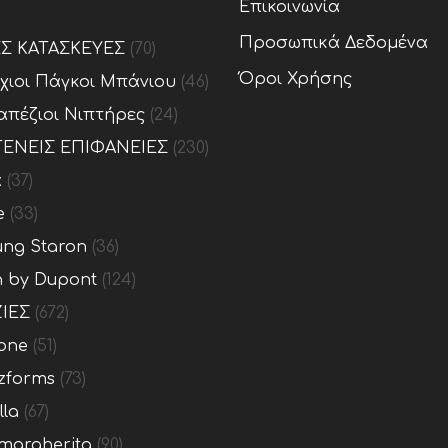
Επικοινωνία
Προσωπικά Δεδομένα
ΕΣ ΚΑΤΑΣΚΕΥΕΣ
(70)
Όροι Χρήσης
ίχιοι Πάγκοι Μπάνιου
(46)
απέζιοι Νιπτήρες
(24)
ΕΝΕΙΣ ΕΠΙΦΑΝΕΙΕΣ
(230)
x
(37)
e
(33)
ng Staron
(36)
n by Dupont
(124)
ΙΕΣ
(672)
one
(51)
zforms
(73)
lla
(67)
margherita
(90)