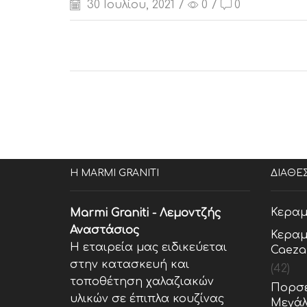
30 Ιουλίου, 2021
/
0
/
0
Η MARMI GRANITI
ΔΙΑΘΕ
Κεραμ
Marmi Graniti - Λεμοντζής
Αναστάσιος
Κεραμ
Η εταιρεία μας ειδικεύεται
Caeza
στην κατασκευή και
(42)
τοποθέτηση χαλαζιακών
Πορσε
υλικών σε έπιπλα κουζίνας
Μεγάλ