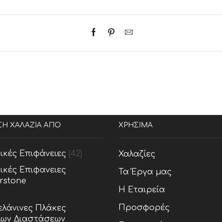
ΣΗ ΧΑΛΑΖΙΑ ΑΠΟ
ΧΡΗΣΙΜΑ
ικές Επιφάνειες
(42)
Χαλαζίες
ικές Επιφανειες
Τα Έργα μας
rstone
Η Εταιρεία
Προσφορές
λάνινες Πλάκες
ων Διαστάσεων