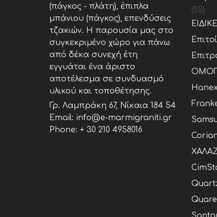
(πάγκος - πλάτη), έπιπλα
(55)
μπάνιου (πάγκος), επενδύσεις
ΕΙΔΙΚ
τζακιών. Η παρουσία μας στο
Επιτο
συγκεκριμένο χώρο για πάνω
από δέκα συνεχή έτη
Επιτρ
εγγυάται ένα άριστο
ΟΜΟΓ
αποτέλεσμα σε συνδυασμό
Hane
υλικού και τοποθέτησης.
Frank
Γρ. Λαμπράκη 67, Νίκαια 184 54
Email: info@e-marmigraniti.gr
Samsu
Phone:
+ 30 210 4958016
Coria
ΧΑΛΑΖ
CimSt
Quart
Quare
Santa