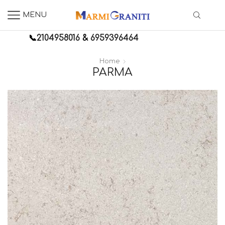
MENU
📞
2104958016
&
6959396464
Home
PARMA