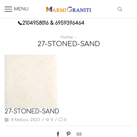
MENU
📞
2104958016
&
6959396464
Home
27-STONED-SAND
27-STONED-SAND
8 Μαΐου, 2023
/
0
/
0