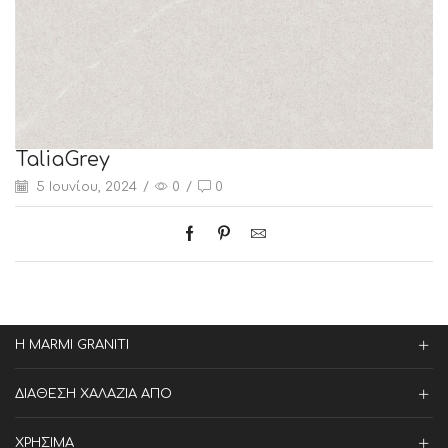
TaliaGrey
5 Ιουνίου, 2024
/
0
/
0
Η MARMI GRANITI
ΔΙΑΘΕΣΗ ΧΑΛΑΖΙΑ ΑΠΟ
ΧΡΗΣΙΜΑ