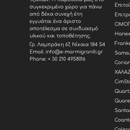
Επιτο
συγκεκριμένο χώρο για πάνω
από δέκα συνεχή έτη
Επιτρ
εγγυάται ένα άριστο
ΟΜΟΓ
αποτέλεσμα σε συνδυασμό
Hane
υλικού και τοποθέτησης.
Frank
Γρ. Λαμπράκη 67, Νίκαια 184 54
Email: info@e-marmigraniti.gr
Samsu
Phone:
+ 30 210 4958016
Coria
ΧΑΛΑΖ
CimSt
Quart
Quare
Santa
Coant
Calisc