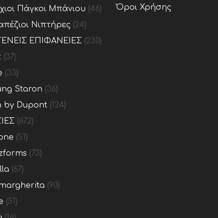
Όροι Χρήσης
ίχιοι Πάγκοι Μπάνιου
(46)
απέζιοι Νιπτήρες
(24)
ΕΝΕΙΣ ΕΠΙΦΑΝΕΙΕΣ
(230)
x
(37)
e
(33)
ng Staron
(36)
n by Dupont
(124)
ΙΕΣ
(672)
one
(51)
zforms
(73)
lla
(67)
margherita
(90)
e
(51)
o
(16)