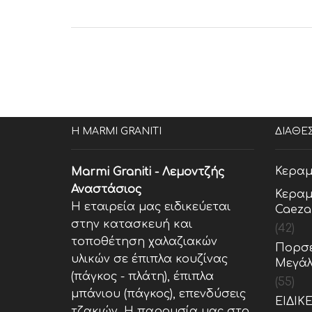
Η MARMI GRANITI
ΔΙΑΘΕ
Κεραμ
Marmi Graniti - Λεμοντζής
Αναστάσιος
Κεραμ
Η εταιρεία μας ειδικεύεται
Caeza
στην κατασκευή και
(42)
τοποθέτηση χαλαζιακών
Πορσε
υλικών σε έπιπλα κουζίνας
Μεγάλ
(πάγκος - πλάτη), έπιπλα
(55)
μπάνιου (πάγκος), επενδύσεις
ΕΙΔΙΚ
τζακιών. Η παρουσία μας στο