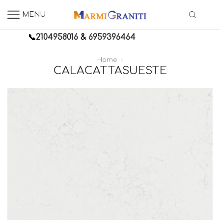
MENU
📞
2104958016
&
6959396464
Home
CALACATTASUESTE