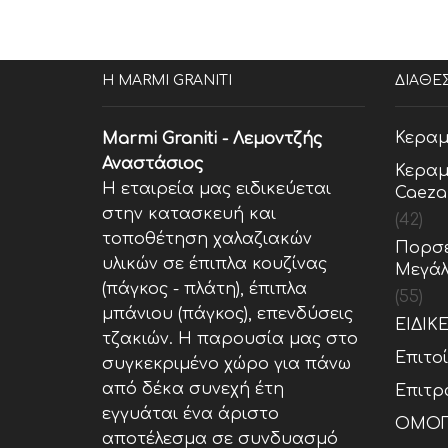
Η MARMI GRANITI
ΔΙΑΘΕ
Κεραμ
Marmi Graniti - Λεμοντζής
Αναστάσιος
Κεραμ
Η εταιρεία μας ειδικεύεται
Caeza
στην κατασκευή και
(42)
τοποθέτηση χαλαζιακών
Πορσε
υλικών σε έπιπλα κουζίνας
Μεγάλ
(πάγκος - πλάτη), έπιπλα
(55)
μπάνιου (πάγκος), επενδύσεις
ΕΙΔΙΚ
τζακιών. Η παρουσία μας στο
Επιτο
συγκεκριμένο χώρο για πάνω
από δέκα συνεχή έτη
Επιτρ
εγγυάται ένα άριστο
ΟΜΟΓ
αποτέλεσμα σε συνδυασμό