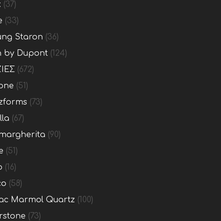
x
(37)
e
(33)
ng Staron
(36)
n by Dupont
(124)
ΙΕΣ
(672)
one
(51)
zforms
(73)
lla
(67)
margherita
(90)
e
(51)
o
(16)
co
(58)
c Marmol Quartz
(100)
rstone
(73)