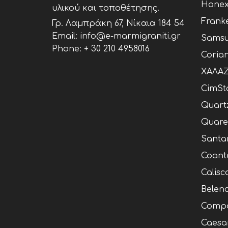
Hane
υλικού και τοποθέτησης.
Frank
Γρ. Λαμπράκη 67, Νίκαια 184 54
Email: info@e-marmigraniti.gr
Samsu
Phone:
+ 30 210 4958016
Coria
ΧΑΛΑΖ
CimSt
Quart
Quare
Santa
Coant
Calisc
Belen
Compa
Caesa