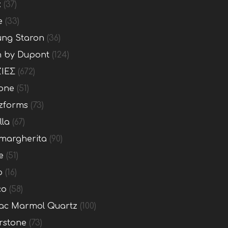
x
(37)
e
(33)
ng Staron
(36)
n by Dupont
(124)
ΙΕΣ
(672)
one
(51)
zforms
(73)
lla
(67)
margherita
(90)
e
(51)
o
(16)
co
(58)
c Marmol Quartz
(100)
rstone
(73)