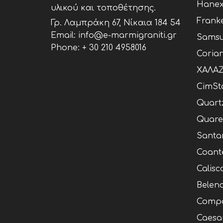
Hane
υλικού και τοποθέτησης.
Frank
Γρ. Λαμπράκη 67, Νίκαια 184 54
Email: info@e-marmigraniti.gr
Samsu
Phone:
+ 30 210 4958016
Coria
ΧΑΛΑΖ
CimSt
Quart
Quare
Santa
Coant
Calisc
Belen
Compa
Caesa