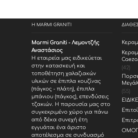
Η MARMI GRANITI
ΔΙΑΘΕ
Κεραμ
Marmi Graniti - Λεμοντζής
Αναστάσιος
Κεραμ
Η εταιρεία μας ειδικεύεται
Caeza
στην κατασκευή και
(42)
τοποθέτηση χαλαζιακών
Πορσε
υλικών σε έπιπλα κουζίνας
Μεγάλ
(πάγκος - πλάτη), έπιπλα
(55)
μπάνιου (πάγκος), επενδύσεις
ΕΙΔΙΚ
τζακιών. Η παρουσία μας στο
Επιτο
συγκεκριμένο χώρο για πάνω
από δέκα συνεχή έτη
Επιτρ
εγγυάται ένα άριστο
ΟΜΟΓ
αποτέλεσμα σε συνδυασμό