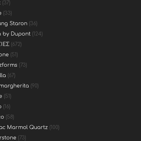
x
(37)
e
(33)
ng Staron
(36)
n by Dupont
(124)
ΙΕΣ
(672)
one
(51)
zforms
(73)
lla
(67)
margherita
(90)
e
(51)
o
(16)
co
(58)
c Marmol Quartz
(100)
rstone
(73)