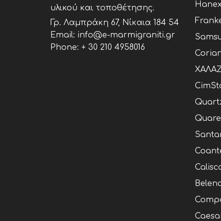
Hane
υλικού και τοποθέτησης.
Frank
Γρ. Λαμπράκη 67, Νίκαια 184 54
Email: info@e-marmigraniti.gr
Samsu
Phone:
+ 30 210 4958016
Coria
ΧΑΛΑΖ
CimSt
Quart
Quare
Santa
Coant
Calisc
Belen
Compa
Caesa