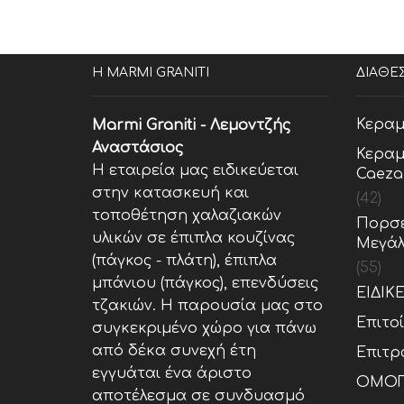
Η MARMI GRANITI
ΔΙΑΘΕ
Κεραμ
Marmi Graniti - Λεμοντζής
Αναστάσιος
Κεραμ
Η εταιρεία μας ειδικεύεται
Caeza
στην κατασκευή και
(42)
τοποθέτηση χαλαζιακών
Πορσε
υλικών σε έπιπλα κουζίνας
Μεγάλ
(πάγκος - πλάτη), έπιπλα
(55)
μπάνιου (πάγκος), επενδύσεις
ΕΙΔΙΚ
τζακιών. Η παρουσία μας στο
Επιτο
συγκεκριμένο χώρο για πάνω
από δέκα συνεχή έτη
Επιτρ
εγγυάται ένα άριστο
ΟΜΟΓ
αποτέλεσμα σε συνδυασμό