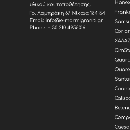
Hane
υλικού και τοποθέτησης.
Frank
Γρ. Λαμπράκη 67, Νίκαια 184 54
Email: info@e-marmigraniti.gr
Samsu
Phone:
+ 30 210 4958016
Coria
ΧΑΛΑΖ
CimSt
Quart
Quare
Santa
Coant
Calisc
Belen
Compa
Caesa