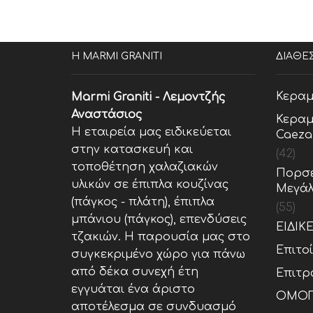
Η MARMI GRANITI
ΔΙΑΘΕ
Κεραμ
Marmi Graniti - Λεμοντζής
Αναστάσιος
Κεραμ
Η εταιρεία μας ειδικεύεται
Caeza
στην κατασκευή και
(42)
τοποθέτηση χαλαζιακών
Πορσε
υλικών σε έπιπλα κουζίνας
Μεγάλ
(πάγκος - πλάτη), έπιπλα
(55)
μπάνιου (πάγκος), επενδύσεις
ΕΙΔΙΚ
τζακιών. Η παρουσία μας στο
Επιτο
συγκεκριμένο χώρο για πάνω
από δέκα συνεχή έτη
Επιτρ
εγγυάται ένα άριστο
ΟΜΟΓ
αποτέλεσμα σε συνδυασμό