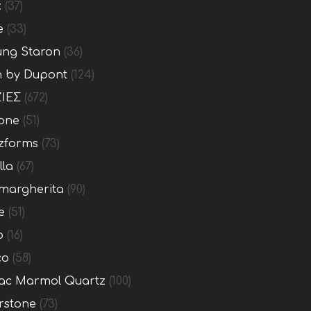
x
(37)
e
(33)
ng Staron
(36)
n by Dupont
(124)
ΙΕΣ
(672)
one
(51)
zforms
(73)
lla
(67)
margherita
(90)
e
(51)
o
(16)
co
(58)
c Marmol Quartz
(100)
rstone
(73)