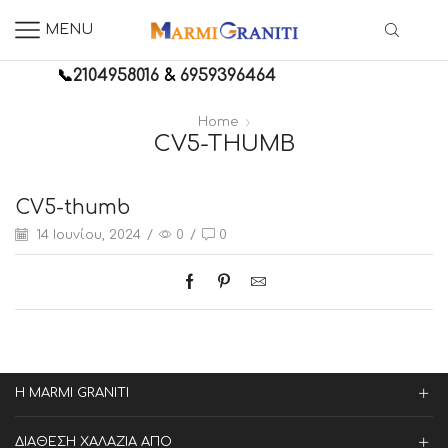
MENU
📞
2104958016
&
6959396464
Home
CV5-THUMB
CV5-thumb
14 Ιουνίου, 2024
/
0
/
0
Η MARMI GRANITI
ΔΙΑΘΕΣΗ ΧΑΛΑΖΙΑ ΑΠΟ